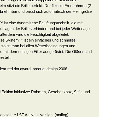
orm sorgt die flexible Doppelkonstruktion des
 sitzt die Brille perfekt. Der flexible Frontrahmen (2-
 abnehmbar und passt sich automatisch der Helmgröße
 ist eine dynamische Belüftungstechnik, die mit
agen der Brille verhindert und bei jeder Wetterlage
 Außerdem wird die Feuchtigkeit abgeleitet.
e System™ ist ein einfaches und schnelles
 so ist man bei allen Wetterbedingungen und
ts mit dem richtigen Filter ausgerüstet. Die Gläser sind
stellt.
 dem red dot award: product design 2008
l Edition inklusive: Rahmen, Geschenkbox, Stifte und
lengläser: LST Active silver light (antifog).