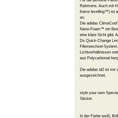
Für die perfekte Passf
Rahmens. Auch mit Helm
frame levelling™) ist
an.
Die adidas ClimaCool™
Nano-Foam™ ein Beschl
eine klare Sicht gibt.
Ds Quick-Change Lens
Filterwechsel-System,
Lichtverhältnissen ste
aus Polycarbonat herge
Die adidas id2 ist mir
ausgezeichnet.
style your own Specia
Sticker.
In der Farbe weiß, Bril