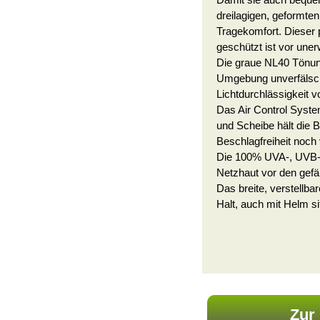
Damit sie auch bequem
dreilagigen, geformte
Tragekomfort. Dieser 
geschützt ist vor une
Die graue NL40 Tönun
Umgebung unverfälscht
Lichtdurchlässigkeit 
Das Air Control Syst
und Scheibe hält die Br
Beschlagfreiheit noch
Die 100% UVA-, UVB-
Netzhaut vor den gefäh
Das breite, verstellba
Halt, auch mit Helm sit