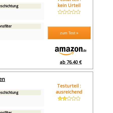
kein Urteil
eschichtung
nsfilter
ab 76.40 €
len
Testurteil :
ausreichend
eschichtung
nsfilter