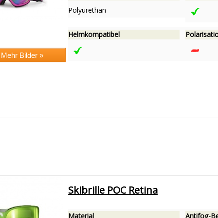
Polyurethan
Helmkompatibel
Polarisatio
Skibrille POC Retina
Material
Antifog-B