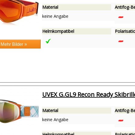
Material
Antifog-B
keine Angabe
Helmkompatibel
Polarisatio
UVEX G.GL9 Recon Ready Skibril
Material
Antifog-B
keine Angabe
Helmkompatibel
Polarisatio