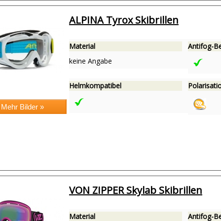
ALPINA Tyrox Skibrillen
Material
Antifog-B
keine Angabe
Helmkompatibel
Polarisatio
VON ZIPPER Skylab Skibrillen
Material
Antifog-B